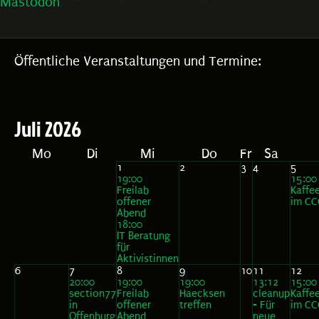
Mastodon
Öffentliche Veranstaltungen und Termine:
Juli 2026
Mo
Di
Mi
Do
Fr
Sa
1
2
3
4
5
19:00
15:00
Freilab
Kaffe
offener
im CC
Abend
18:00
IT Beratung
für
Aktivistinnen
6
7
8
9
10
11
12
20:00
19:00
19:00
13:12
15:00
section77
Freilab
Haecksen
cleanup
Kaffe
in
offener
treffen
- Für
im CC
Offenburg
Abend
neue